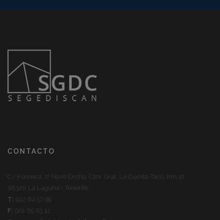
CONTACTO
C/ Fonseca, 1ª Nave Drcha. Ctra. Gral. La Cuesta-Taco, Km.12.
38320 La Laguna - Tenerife.
T:
922 64 57 99
F:
922 65 63 12