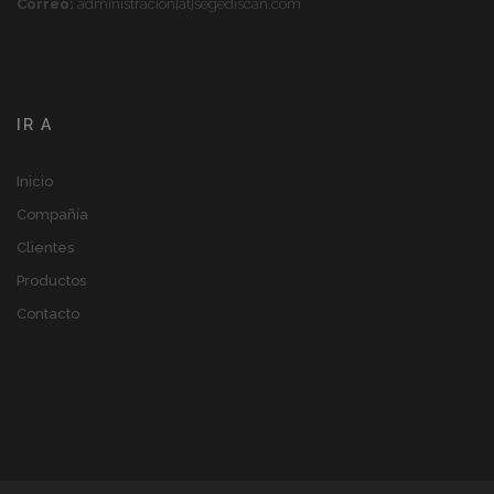
Correo:
administracion[at]segediscan.com
IR A
Inicio
Compañía
Clientes
Productos
Contacto