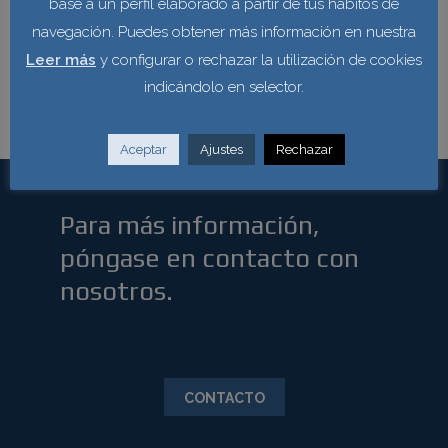
base a un perfil elaborado a partir de tus hábitos de
representando marcas de prestigio como
Krafft, Shell,
navegación. Puedes obtener más información en nuestra
Cepsa, Hella, Diversey, Cotones Aguirrezabal,
Leer más
y configurar o rechazar la utilización de cookies
Pool-Line, Iquímica, Valsons
, entre otros.
indicándolo en selector.
Aceptar
Ajustes
Rechazar
Para más información,
póngase en contacto con
nosotros.
CONTACTO